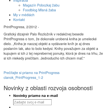
Inšpirácia
Magazín Pobozkaj žabu
Foodblog Mlsná žaba
My v médiách
Kontakt
PrintProgress, 2/2012 -
Grafický dizajnér Palo Rozložník v redakčnej besede
PrintProgress o tom, že dokonale urobená kniha je umelecké
dielo. „Kniha je naozaj objekt a vydávanie kníh je aj dnes
poslaním tak, ako to bolo kedysi. Knihy považujem za objekt a
kupujem si ich z tej neprebernej ponuky, ktorá je dnes na trhu, že
si ich niekedy prečítam. Jednoducho ich chcem mať."
Prečítajte si priamo na PrintProgress
clanok_PrintProgress_1-2
Novinky z oblasti rozvoja osobnosti
Novinky priamo na e-mail