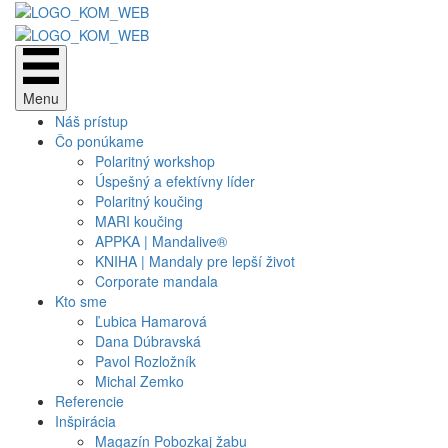
Menu
Náš prístup
Čo ponúkame
Polaritný workshop
Úspešný a efektívny líder
Polaritný koučing
MARI koučing
APPKA | Mandalive®
KNIHA | Mandaly pre lepší život
Corporate mandala
Kto sme
Ľubica Hamarová
Dana Dúbravská
Pavol Rozložník
Michal Zemko
Referencie
Inšpirácia
Magazín Pobozkaj žabu