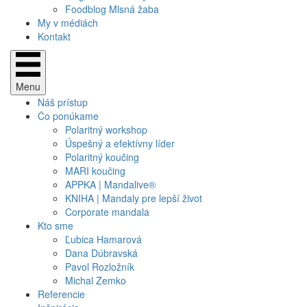
Foodblog Mlsná žaba
My v médiách
Kontakt
Menu
Náš prístup
Čo ponúkame
Polaritný workshop
Úspešný a efektívny líder
Polaritný koučing
MARI koučing
APPKA | Mandalive®
KNIHA | Mandaly pre lepší život
Corporate mandala
Kto sme
Ľubica Hamarová
Dana Dúbravská
Pavol Rozložník
Michal Zemko
Referencie