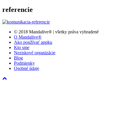
referencie
© 2018 Mandalive® | všetky práva vyhradené
O Mandalive®
Ako používať appku
Kto sme
Neziskové organizácie
Blog
Podmienky
Osobné údaje