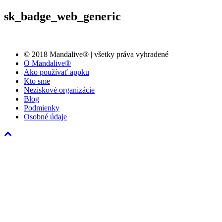
sk_badge_web_generic
© 2018 Mandalive® | všetky práva vyhradené
O Mandalive®
Ako používať appku
Kto sme
Neziskové organizácie
Blog
Podmienky
Osobné údaje