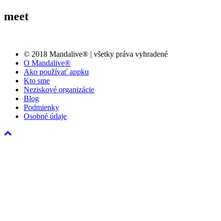
meet
© 2018 Mandalive® | všetky práva vyhradené
O Mandalive®
Ako používať appku
Kto sme
Neziskové organizácie
Blog
Podmienky
Osobné údaje